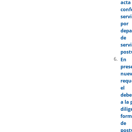
a
con
serv
p
dep
de
se
post
En
pre
nue
requ
el 
debe
a la
dil
form
de 
post