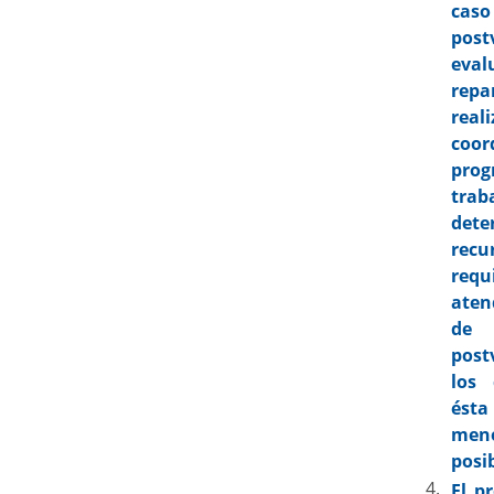
caso 
pos
ev
rep
reali
coo
prog
tr
det
recu
req
aten
de 
post
los 
ést
men
posi
El p