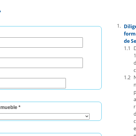
A
Dil
form
de Se
D
c
nmueble *