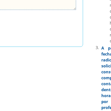
A p
fe
rad
sol
cons
com
cont
den
hor
por
pro