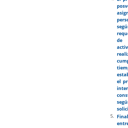
posv
asi
pers
se
requ
d
act
re
cum
tiem
esta
el p
int
cons
segú
solic
Fin
ent